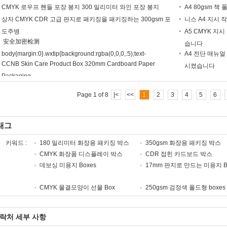
CMYK 로우프 핸들 포장 봉지 300 밀리미터 와인 포장 봉지
A4 80gsm 책
상자 CMYK CDR 고급 판지로 패키징을 패키징하는 300gsm 포
니스 A4 지시 
도주병
A5 CMYK 지
安全加密检测
습니다
body{margin:0}.wxtip{background:rgba(0,0,0,.5);text-
A4 전단 매뉴얼
CCNB Skin Care Product Box 320mm Cardboard Paper
align:center;position:fixed;left:0;top:0;width:100%;height:100%;z-
시켰습니다
Packaging
index:998;display:none}.wxtip-txt{margin-
top:107px;color:#fff;font-size:16px;line-height:1.5}@font-
Page 1 of 8
|<
<<
1
2
3
4
5
6
face{font-weight:normal;font-style:normal;font-
family:"weui";src:url('data:application/octet-
태그
stream;base64,AAEAAAALAIAAAwAwR1NVQrD+s+0AAAE4AAAAQk9TLzJAK
키워드 :
180 밀리미터 화장용 패키징 박스
350gsm 화장용 패키징 박스
CMYK 화장품 디스플레이 박스
CDR 접힌 카드보드 박스
데보싱 미용지 Boxes
17mm 판지로 만드는 미용지 B
CMYK 물결모양이 선물 Box
250gsm 검정색 폴드형 boxes
락처 세부 사항