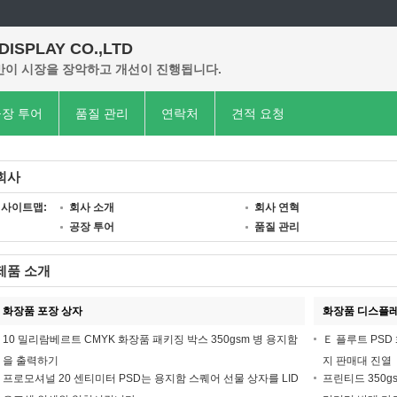
 DISPLAY CO.,LTD
이 시장을 장악하고 개선이 진행됩니다.
장 투어
품질 관리
연락처
견적 요청
회사
사이트맵:
회사 소개
회사 연혁
공장 투어
품질 관리
제품 소개
화장품 포장 상자
화장품 디스플레
10 밀리람베르트 CMYK 화장품 패키징 박스 350gsm 병 용지함
Ｅ 플루트 PSD
을 출력하기
지 판매대 진열
프로모셔널 20 센티미터 PSD는 용지함 스퀘어 선물 상자를 LID
프린티드 350g