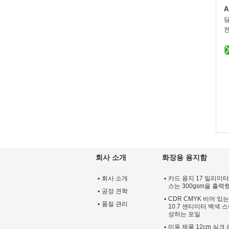
A
전
회사 소개
화장용 용지함
회사 소개
카드 용지 17 밀리미
스는 300gsm을 출
공장 견학
CDR CMYK 비어 있
품질 관리
10.7 센티미터 백색 
성하는 포일
미용 제품 12cm 실크 