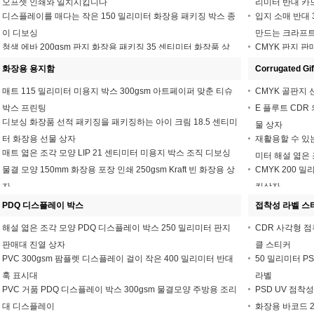
오프셋 인쇄와 일치시킵니다
리미터 반대 카
디스플레이를 매다는 작은 150 밀리미터 화장용 패키징 박스 종
입지 소매 반대 
이 디보싱
만드는 크라프
청색 에바 200gsm 판지 화장용 패키징 35 센티미터 화장품 상
CMYK 판지 판
자
화장용 용지함
Corrugated Gif
매트 115 밀리미터 미용지 박스 300gsm 아트페이퍼 맞춘 티슈
CMYK 골판지 
박스 프린팅
E 플루트 CDR
디보싱 화장품 선적 패키징을 패키징하는 아이 크림 18.5 센티미
물 상자
터 화장용 선물 상자
재활용할 수 있는
매트 엷은 조각 모양 LIP 21 센티미터 미용지 박스 조직 디보싱
미터 해설 엷은
물결 모양 150mm 화장용 포장 인쇄 250gsm Kraft 빈 화장용 상
CMYK 200 밀
자
킹상자
PDQ 디스플레이 박스
접착성 라벨 스
해설 엷은 조각 모양 PDQ 디스플레이 박스 250 밀리미터 판지
CDR 사각형 점
판매대 진열 상자
클 스티커
PVC 300gsm 팜플렛 디스플레이 걸이 작은 400 밀리미터 반대
50 밀리미터 P
훅 표시대
라벨
PVC 거품 PDQ 디스플레이 박스 300gsm 물결모양 주방용 조리
PSD UV 점착
대 디스플레이
화장용 바코드 2