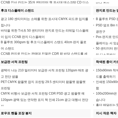
CCNB 인사 카드는 35개 센티미터 책 표시대 데스크탑 CD 디스
비닐 종이
크를 드러냅니다
후크 디스플레이 스탠드
판지로 만드는 덤
광고 180 센티미터는 소매를 위한 표시대 CMYK 피드큐 입지를
B 플루트 PSD
칩니다
PSD 덤프 Bi
바닥을 위한 T셔츠 50 센티미터 판지로 만드는 리테일 디스플레
광전구
이 입지 CCNB 판지 디스플레이
Pos 판지로 만
B 플루트 300gsm 링 후크 디스플레이 스탠드 40cm 판지 플로
플레이는 서 있
어 스탠드
50 센티미터 판
CCNB 판지로 만드는 판매대 진열은 CDR 팝 바닥 스탠드를 세
일 디스플레이
웁니다
보급판 서적 프린팅
착색된 종이 카
광택이 나는 210 밀리미터 보급판 서적 프린팅 120gsm 매트 광
150x90mm 
고 전단 샘플
드를 출력하기
PET CMYK 팜플렛 잡지 프린팅 29.5 센티미터 팜플렛 팜플렛
인쇄된 150x9
프린팅
함
CMYK 비행사 보급판 서적 프린팅 CDR PSD 광고 팜플렛 예
100x200mm은
120gsm 광택 있는 연약한 표지 책 인쇄 21cm 광고 대행사 전단
습니다
홀더 매달리는 5
지
카드 CMYK
로우프 핸들 포장 봉지
지시 작은 책자