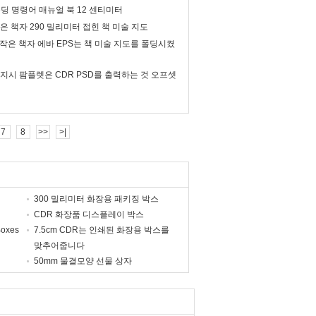
 폴딩 명령어 매뉴얼 북 12 센티미터
작은 책자 290 밀리미터 접힌 책 미술 지도
시 작은 책자 에바 EPS는 책 미술 지도를 폴딩시켰
 지시 팜플렛은 CDR PSD를 출력하는 것 오프셋
7
8
>>
>|
Ex+AAABfAAAAFZjbWFw65cFHQAAAhwAAAJQZ2x5ZvCRR/EAAASUAAAKtGhlYW
300 밀리미터 화장용 패키징 박스
CDR 화장품 디스플레이 박스
oxes
7.5cm CDR는 인쇄된 화장용 박스를
맞추어줍니다
50mm 물결모양 선물 상자