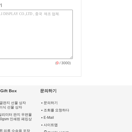
기
(
0
/ 3000)
Gift Box
문의하기
D 골판지 선물 상자
문의하기
접이식 선물 상자
조회를 요청하다
0 밀리미터 판지 우편물
E-Mail
50gsm 인쇄된 패킹상
사이트맵
DR 의류 수송용 포장