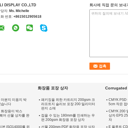
LI DISPLAY CO.,LTD
회사에 직접 문의 보내
담당자:
Ms. Michelle
화 번호:
+8615012905618
화장품 포장 상자
Corrugated 
터 마분지 미용지 박
패키징을 위한 카트리지 200gsm 크
CMYK PS
력했습니다
라프트지 슬리브 포장 200 밀리미터
5cm 작은 
판지 소매
는 화장용이 박스
CMYK 20
스퀘어 선물 상자를 완
접을 수 있는 180mm를 인쇄하는 우
상자 EPS 2
편 200gsm 화장용 포장 상자
자
리본 ISO14000를 위
선물 200mm PDF 화장용 포장 상자
E 플루트 C