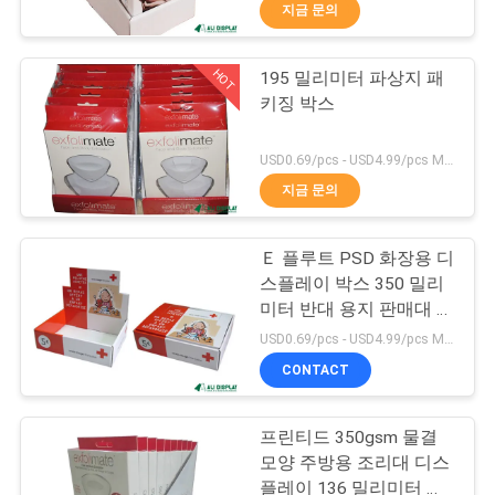
지금 문의
공
장
HOT
195 밀리미터 파상지 패
32
키징 박스
견
화장용 용지함
학
USD0.69/pcs - USD4.99/pcs MOQ:100 PC
지금 문의
품
Ｅ 플루트 PSD 화장용 디
질
스플레이 박스 350 밀리
미터 반대 용지 판매대 진
관
23
열
USD0.69/pcs - USD4.99/pcs MOQ:100 PC
리
CONTACT
Corrugated Gift Box
프린티드 350gsm 물결
문
모양 주방용 조리대 디스
플레이 136 밀리미터 반