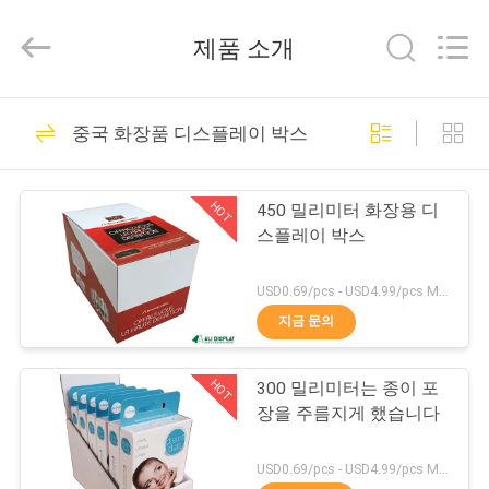
©
2021
-
제품 소개
2026
ALI
DISPLAY
CO.,LTD.
집
All
31
Rights
중국 화장품 디스플레이 박스
Reserved.
화장품 포장 상자
제
HOT
450 밀리미터 화장용 디
품
스플레이 박스
USD0.69/pcs - USD4.99/pcs MOQ:100 PC
회
지금 문의
24
사
화장품 디스플레이
HOT
300 밀리미터는 종이 포
소
장을 주름지게 했습니다
박스
개
USD0.69/pcs - USD4.99/pcs MOQ:100 PC