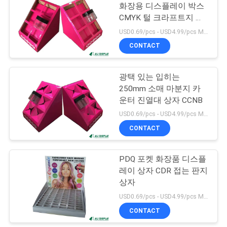
사
화장용 디스플레이 박스
CMYK 털 크라프트지 카
이
10
톤 박스
USD0.69/pcs - USD4.99/pcs MOQ:100 PC
후크 디스플레이 스
트
CONTACT
맵
탠드
광택 있는 입히는
250mm 소매 마분지 카
PRIVACY
운터 진열대 상자 CCNB
USD0.69/pcs - USD4.99/pcs MOQ:100 PC
POLICY
CONTACT
12
판지로 만드는 덤프
PDQ 포켓 화장품 디스플
레이 상자 CDR 접는 판지
BIN
상자
USD0.69/pcs - USD4.99/pcs MOQ:100 PC
CONTACT