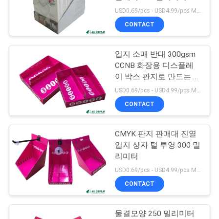
의
대 카드 디스플레이
USD0.69/pcs - USD4.99/pcs MOQ:100 PC
하
CONTACT
17
기
PDQ 디스플레이 박
입지 소매 반대 300gsm
CCNB 화장용 디스플레
조
스
이 박스 판지로 만드는 크
라프트지
회
USD0.69/pcs - USD4.99/pcs MOQ:100 PC
CONTACT
를
요
CMYK 판지 판매대 진열
25
입지 상자 털 투영 300 밀
청
리미터
접착성 라벨 스티커
하
USD0.69/pcs - USD4.99/pcs MOQ:100 PC
CONTACT
다
물결모양 250 밀리미터