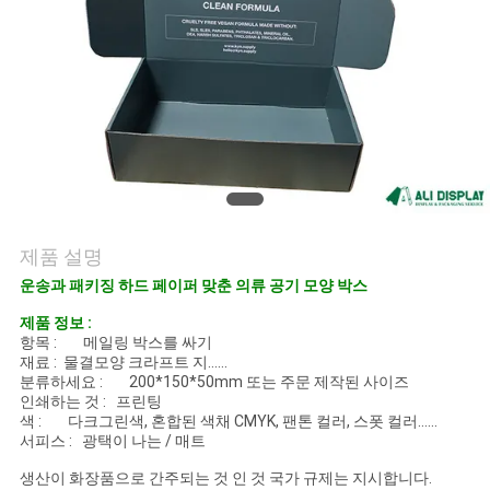
의
하
기
조
회
를
제품 설명
운송과 패키징 하드 페이퍼 맞춘 의류 공기 모양 박스
요
제품 정보 :
청
항목 : 메일링 박스를 싸기
재료 : 물결모양 크라프트 지......
하
분류하세요 : 200*150*50mm 또는 주문 제작된 사이즈
인쇄하는 것 : 프린팅
다
색 : 다크그린색, 혼합된 색채 CMYK, 팬톤 컬러, 스폿 컬러......
서피스 : 광택이 나는 / 매트
생산이 화장품으로 간주되는 것 인 것 국가 규제는 지시합니다.