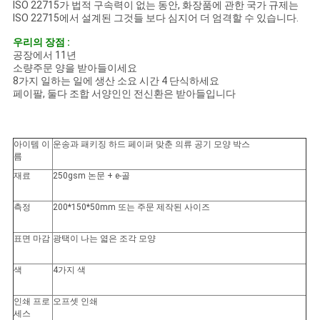
사
ISO 22715가 법적 구속력이 없는 동안, 화장품에 관한 국가 규제는
ISO 22715에서 설계된 그것들 보다 심지어 더 엄격할 수 있습니다.
이
우리의 장점 :
공장에서 11년
트
소량주문 양을 받아들이세요
8가지 일하는 일에 생산 소요 시간 4 단식하세요
맵
페이팔, 둘다 조합 서양인인 전신환은 받아들입니다
PRIVACY
아이템 이
운송과 패키징 하드 페이퍼 맞춘 의류 공기 모양 박스
름
POLICY
재료
250gsm 논문 + e-골
측정
200*150*50mm 또는 주문 제작된 사이즈
표면 마감
광택이 나는 엷은 조각 모양
색
4가지 색
인쇄 프로
오프셋 인쇄
세스