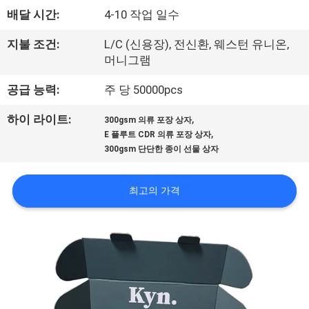
배달 시간:
4-10 작업 일수
공
장
지불 조건:
L/C (신용장), 전신환, 웨스턴 유니온,
머니그램
견
공급 능력:
주 당 50000pcs
학
,
하이 라이트:
300gsm 의류 포장 상자
,
E 플루트 CDR 의류 포장 상자
품
300gsm 단단한 종이 선물 상자
질
최고의 가격
관
리
문