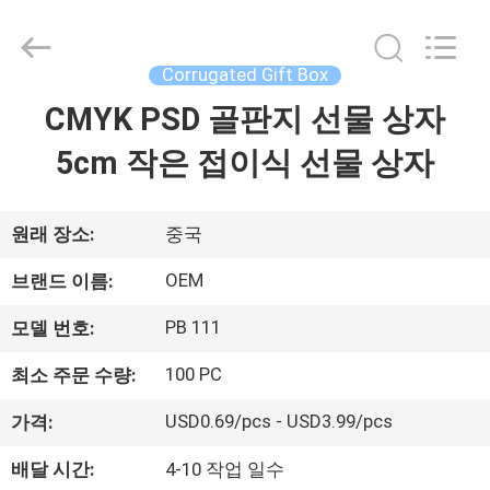
©
2021
-
2026
ALI
Corrugated Gift Box
DISPLAY
CO.,LTD.
CMYK PSD 골판지 선물 상자
집
All
Rights
Reserved.
5cm 작은 접이식 선물 상자
제
품
원래 장소:
중국
OEM
브랜드 이름:
회
PB 111
모델 번호:
사
100 PC
최소 주문 수량:
소
USD0.69/pcs - USD3.99/pcs
가격:
개
배달 시간:
4-10 작업 일수