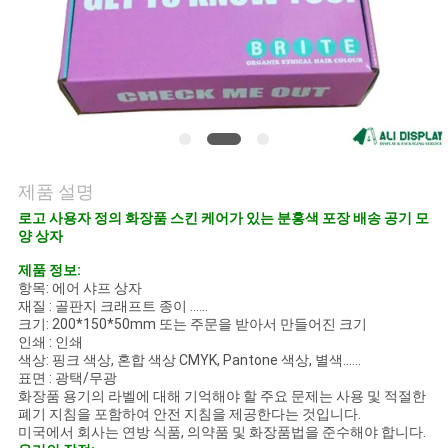
의
하
기
조
회
제품 설명
로고 사용자 정의 화장품 스킨 케어가 있는 분홍색 포장 배송 공기 모
를
양 상자
요
제품 정보:
항목: 에어 샤프 상자
청
재질 : 골판지 크래프트 종이 ......
크기: 200*150*50mm 또는 주문을 받아서 만들어진 크기
인쇄 : 인쇄
하
색상: 핑크 색상, 혼합 색상 CMYK, Pantone 색상, 별색......
표면 : 광택/무광
다
화장품 용기의 라벨에 대해 기억해야 할 주요 문제는 사용 및 적절한
폐기 지침을 포함하여 안전 지침을 제공한다는 것입니다.
미국에서 회사는 연방 식품, 의약품 및 화장품법을 준수해야 합니다.