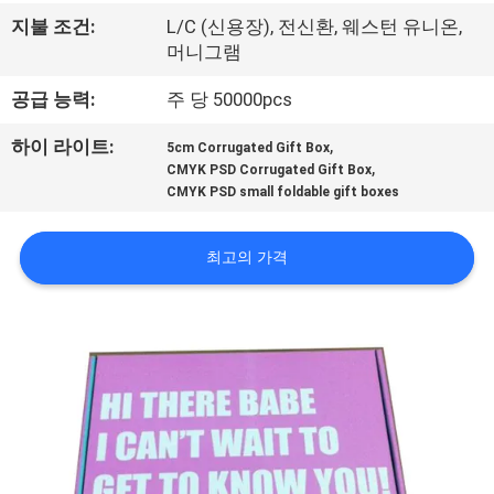
공
지불 조건:
L/C (신용장), 전신환, 웨스턴 유니온,
머니그램
장
공급 능력:
주 당 50000pcs
견
,
하이 라이트:
5cm Corrugated Gift Box
학
,
CMYK PSD Corrugated Gift Box
CMYK PSD small foldable gift boxes
품
최고의 가격
질
관
리
문