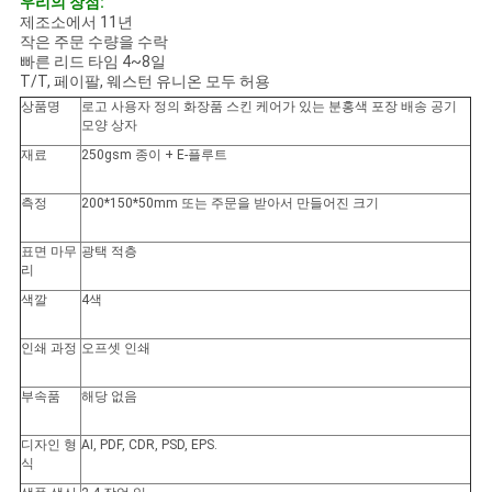
우리의 장점:
사
제조소에서 11년
작은 주문 수량을 수락
이
빠른 리드 타임 4~8일
T/T, 페이팔, 웨스턴 유니온 모두 허용
트
상품명
로고 사용자 정의 화장품 스킨 케어가 있는 분홍색 포장 배송 공기
모양 상자
맵
재료
250gsm 종이 + E-플루트
측정
200*150*50mm 또는 주문을 받아서 만들어진 크기
PRIVACY
POLICY
표면 마무
광택 적층
리
색깔
4색
인쇄 과정
오프셋 인쇄
부속품
해당 없음
디자인 형
AI, PDF, CDR, PSD, EPS.
식