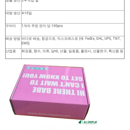
샘플 생산
2-4 작업 일
대량 생산
4-10일
꾸러미
1개의 주된 판지 당 100pcs
배송 방법
바다로 배송, 항공으로, 익스프레스로 (예: FedEx, DHL, UPS, TNT,
EMS)
산업용
화장품, 향수, 의류, 담배, 선물, 일용품, 출판사, 선물완구, 특산품 등