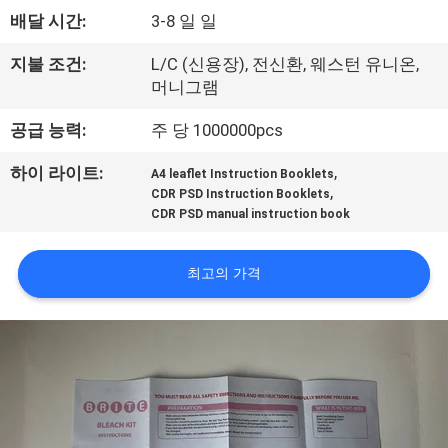
배달 시간:
3-8 일 일
공
장
지불 조건:
L/C (신용장), 전신환, 웨스턴 유니온,
머니그램
견
공급 능력:
주 당 1000000pcs
학
,
하이 라이트:
A4 leaflet Instruction Booklets
,
CDR PSD Instruction Booklets
품
CDR PSD manual instruction book
질
최고의 가격
관
리
문