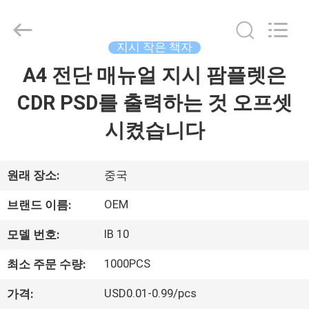
©
2021
-
2026
ALI
지시 작은 책자
DISPLAY
CO.,LTD.
A4 전단 매뉴얼 지시 팜플렛은
집
All
Rights
Reserved.
CDR PSD를 출력하는 것 오프셋
제
시켰습니다
품
원래 장소:
중국
회
OEM
브랜드 이름:
사
IB 10
모델 번호:
소
1000PCS
최소 주문 수량:
개
USD0.01-0.99/pcs
가격: