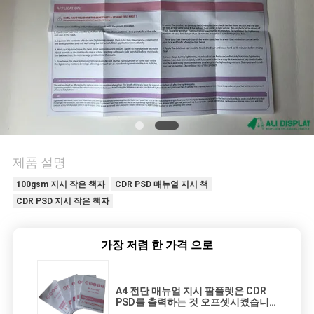
의
하
기
조
회
를
제품 설명
요
100gsm 지시 작은 책자
CDR PSD 매뉴얼 지시 책
CDR PSD 지시 작은 책자
청
하
가장 저렴 한 가격 으로
다
A4 전단 매뉴얼 지시 팜플렛은 CDR
PSD를 출력하는 것 오프셋시켰습니
다