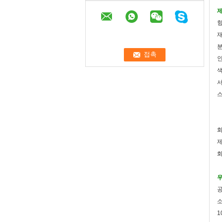
제
항
재
분
인
색
서
스
화
제
우
공
1