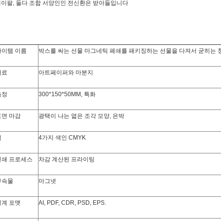
이팔, 둘다 조합 서양인인 전신환은 받아들입니다
아이템 이름
박스를 싸는 선물 마그네틱 폐쇄를 패키징하는 선물을 다져서 굳히는 
재료
아트페이퍼와 마분지
측정
300*150*50MM, 특화
표면 마감
광택이 나는 엷은 조각 모양, 은박
색
4가지 색인 CMYK
인쇄 프로세스
차감 계산된 프라이팅
부속물
마그넷
설계 포맷
AI, PDF, CDR, PSD, EPS.