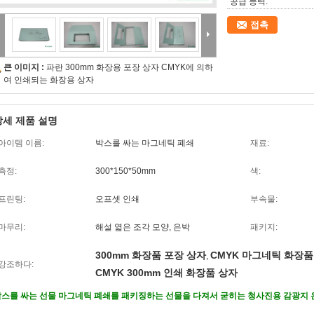
공급 능력:
접촉
큰 이미지 :
파란 300mm 화장용 포장 상자 CMYK에 의하
여 인쇄되는 화장용 상자
상세 제품 설명
아이템 이름:
박스를 싸는 마그네틱 폐쇄
재료:
측정:
300*150*50mm
색:
프린팅:
오프셋 인쇄
부속물:
마무리:
해설 엷은 조각 모양, 은박
패키지:
300mm 화장품 포장 상자
CMYK 마그네틱 화장품
,
강조하다:
CMYK 300mm 인쇄 화장품 상자
스를 싸는 선물 마그네틱 폐쇄를 패키징하는 선물을 다져서 굳히는 청사진용 감광지 