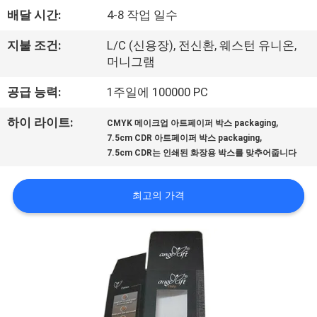
배달 시간:
4-8 작업 일수
공
장
지불 조건:
L/C (신용장), 전신환, 웨스턴 유니온,
머니그램
견
공급 능력:
1주일에 100000 PC
학
,
하이 라이트:
CMYK 메이크업 아트페이퍼 박스 packaging
,
7.5cm CDR 아트페이퍼 박스 packaging
품
7.5cm CDR는 인쇄된 화장용 박스를 맞추어줍니다
질
최고의 가격
관
리
문