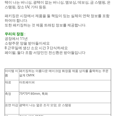
사
택이 나는 버니싱, 광택이 없는 버니싱, 엠보싱, 데보싱, 금 스탬핑, 은
스탬핑, 장소 UV, 기타 등등.
이
패키징은 시장에서 제품을 둘 책임이 있는 실체의 연락 정보를 포함
하여야 합니다.
트
또한 패키징하는 것 제품 트래킹 정보를 제공합니다.
맵
우리의 장점 :
공장에서 11년
소량주문 양을 받아들이세요
8 근무일에 생산 소요 시간 3 단식하세요
PRIVACY
페이팔, 둘다 조합 서양인인 전신환은 받아들입니다
POLICY
아이템 이
패키징하는 아름다운 메이크업 화장품 제품 상자를 출력하는 주문
름
설계 CMYK
재료
아트페이퍼
측정
75*75*180mm, 특화
표면 마감
광택이 나는 엷은 조각 모양, 은 스탬핑