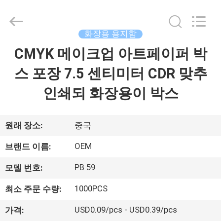
©
2021
-
2026
ALI
화장용 용지함
DISPLAY
CO.,LTD.
CMYK 메이크업 아트페이퍼 박
집
All
Rights
Reserved.
스 포장 7.5 센티미터 CDR 맞추
제
인쇄되 화장용이 박스
품
원래 장소:
중국
회
OEM
브랜드 이름:
사
PB 59
모델 번호:
소
1000PCS
최소 주문 수량:
개
USD0.09/pcs - USD0.39/pcs
가격: