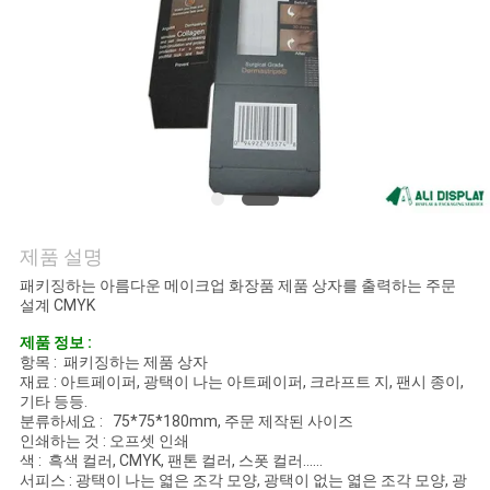
의
하
기
조
회
를
제품 설명
패키징하는 아름다운 메이크업 화장품 제품 상자를 출력하는 주문
요
설계 CMYK
청
제품 정보 :
항목 : 패키징하는 제품 상자
하
재료 : 아트페이퍼, 광택이 나는 아트페이퍼, 크라프트 지, 팬시 종이,
기타 등등.
다
분류하세요 : 75*75*180mm, 주문 제작된 사이즈
인쇄하는 것 : 오프셋 인쇄
색 : 흑색 컬러, CMYK, 팬톤 컬러, 스폿 컬러......
서피스 : 광택이 나는 엷은 조각 모양, 광택이 없는 엷은 조각 모양, 광