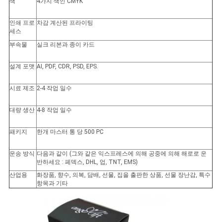
색
4가지 색인 CMYK
인쇄 프로
차감 계산된 프라이팅
세스
부속물
실크 리본과 종이 카드
설계 포맷
AI, PDF, CDR, PSD, EPS.
시료 제조
2-4 작업 일수
대량 생산
4-8 작업 일수
패키지
한개 마스터 통 당 500 PC
운송 방식
다음과 같이 (그와 같은 익스프레스에 의해 공중에 의해 해로로 운
반하세요 : 페덱스, DHL, 업, TNT, EMS)
산업용
화장품, 향수, 의복, 담배, 선물, 집을 출판한 상품, 선물 장난감, 특수
항목과 기타