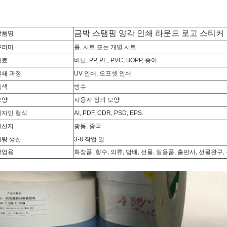
금박 스탬핑 양각 인쇄 라운드 로고 스티커
상품명
꾸러미
롤, 시트 또는 개별 시트
재료
비닐, PP, PE, PVC, BOPP, 종이
인쇄 과정
UV 인쇄, 오프셋 인쇄
특색
방수
모양
사용자 정의 모양
디자인 형식
AI, PDF, CDR, PSD, EPS.
원산지
광동, 중국
대량 생산
3-8 작업 일
산업용
화장품, 향수, 의류, 담배, 선물, 일용품, 출판사, 선물완구,