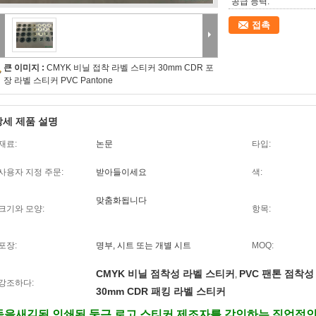
공급 능력:
접촉
큰 이미지 :
CMYK 비닐 접착 라벨 스티커 30mm CDR 포
장 라벨 스티커 PVC Pantone
상세 제품 설명
재료:
논문
타입:
사용자 지정 주문:
받아들이세요
색:
맞춤화됩니다
크기와 모양:
항목:
포장:
명부, 시트 또는 개별 시트
MOQ:
CMYK 비닐 점착성 라벨 스티커
PVC 팬톤 점착성 라
,
강조하다:
30mm CDR 패킹 라벨 스티커
돋을새김된 인쇄된 둥근 로고 스티커 제조자를 각인하는 직업적인