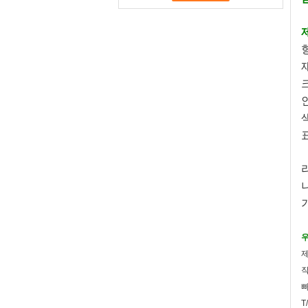
재
색
우
제
작
빠
T