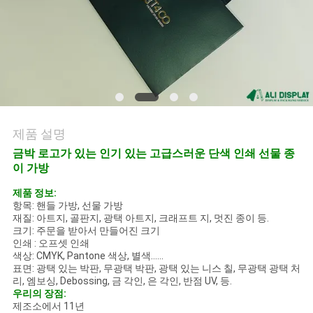
의
하
기
조
회
제품 설명
금박 로고가 있는 인기 있는 고급스러운 단색 인쇄 선물 종
를
이 가방
요
제품 정보:
항목: 핸들 가방, 선물 가방
청
재질: 아트지, 골판지, 광택 아트지, 크래프트 지, 멋진 종이 등.
크기: 주문을 받아서 만들어진 크기
하
인쇄 : 오프셋 인쇄
색상: CMYK, Pantone 색상, 별색......
다
표면: 광택 있는 박판, 무광택 박판, 광택 있는 니스 칠, 무광택 광택 처
리, 엠보싱, Debossing, 금 각인, 은 각인, 반점 UV, 등.
우리의 장점:
제조소에서 11년