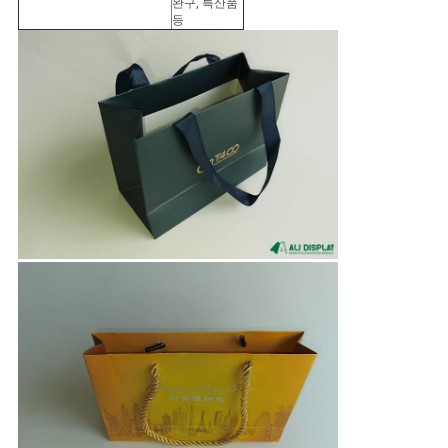
완구, 특산품
등