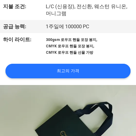
지불 조건:
L/C (신용장), 전신환, 웨스턴 유니온,
공
머니그램
장
공급 능력:
1주일에 100000 PC
견
,
하이 라이트:
300gsm 로우프 핸들 포장 봉지
학
,
CMYK 로우프 핸들 포장 봉지
CMYK 로우프 핸들 선물 가방
품
최고의 가격
질
관
리
문