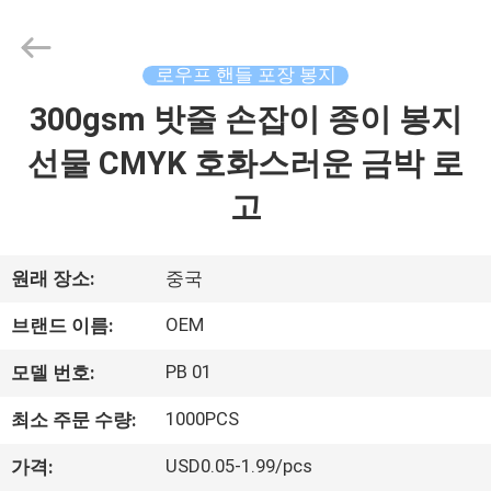
©
2021
-
2026
ALI
로우프 핸들 포장 봉지
DISPLAY
CO.,LTD.
300gsm 밧줄 손잡이 종이 봉지
집
All
Rights
Reserved.
선물 CMYK 호화스러운 금박 로
제
고
품
원래 장소:
중국
회
OEM
브랜드 이름:
사
PB 01
모델 번호:
소
1000PCS
최소 주문 수량:
개
USD0.05-1.99/pcs
가격: