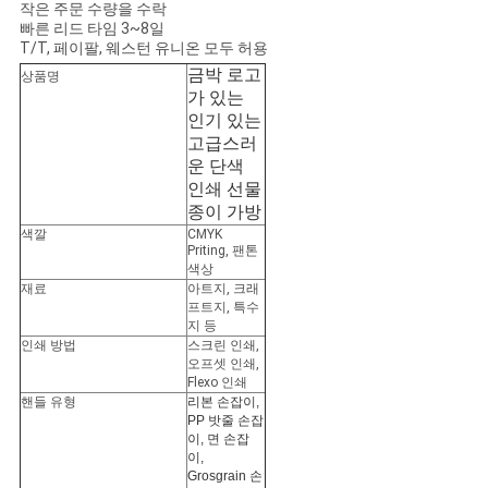
사
작은 주문 수량을 수락
빠른 리드 타임 3~8일
T/T, 페이팔, 웨스턴 유니온 모두 허용
이
금박 로고
상품명
트
가 있는
인기 있는
맵
고급스러
운 단색
인쇄 선물
PRIVACY
종이 가방
색깔
CMYK
POLICY
Priting, 팬톤
색상
재료
아트지, 크래
프트지, 특수
지 등
인쇄 방법
스크린 인쇄,
오프셋 인쇄,
Flexo 인쇄
핸들 유형
리본 손잡이,
PP 밧줄 손잡
이, 면 손잡
이,
Grosgrain 손