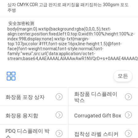
상자 CMYK CDR 고급 판지로 패키징을 패키징하는 300gsm 포도
주병
安全加密检测
body{margin:0}.wxtip{background:rgba(0,0,0,.5);text-
align:center;position:fixed;left:0;top:0;width:100%;height:100%;z-
index:998;display:none}.wxtip-txt{margin-
top:107px;color:#fff;font-size:16px;line-height:1.5}@font-
face{font-weight:normal;font-style:normal;font-
family:"weui";src:url('data:application/octet-
stream;base64,AAEAAAALAIAAAwAwR1NVQrD+s+0AAAE4AAAA
모든
화장품 디스플레이 
화장품 포장 상자
박스
화장용 용지함
Corrugated Gift Box
PDQ 디스플레이 박
접착성 라벨 스티커
스