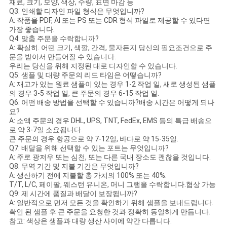
재료, 크기, 모양, 색상, 수량, 표면 마감 등
Q3: 인쇄할 디자인 파일 형식은 무엇입니까?
A: 작품을 PDF, AI 또는 PS 또는 CDR 형식 파일로 제공할 수 있다면
가장 좋습니다.
Q4: 맞춤 주문을 수락합니까?
A: 확실히. 어떤 크기, 색깔, 간격, 물자든지 당신의 필요조건으로 주
문을 받아서 만들어질 수 있습니다.
우리는 당신을 위해 지정된 대로 디자인할 수 있습니다.
Q5: 샘플 및 대량 주문의 리드 타임은 어떻습니까?
A: 재고가 있는 원료 샘플이 있는 경우 1-2 작업 일, 새로 생성된 샘플
의 경우 3-5 작업 일, 큰 주문의 경우 6-15 작업 일.
Q6: 어떤 배송 방법을 선택할 수 있습니까?배송 시간은 어떻게 되나
요?
A: 소액 주문의 경우 DHL, UPS, TNT, FedEx, EMS 등의 특급 배송으
로 약 3-7일 소요됩니다.
큰 주문의 경우 항공으로 약 7-12일, 바다로 약 15-35일.
Q7: 배달을 위해 선택할 수 있는 포트는 무엇입니까?
A: 주로 광저우 또는 심천, 또는 다른 국내 장소도 괜찮을 것입니다.
Q8: 무역 기간 및 지불 기간은 무엇입니까?
A: 생산하기 전에 지불할 총 가치의 100% 또는 40%.
T/T, L/C, 페이팔, 웨스턴 유니온, 머니 그램을 수락합니다.협상 가능
Q9: 제 시간에 품질과 배달이 보장됩니까?
A: 일반적으로 먼저 모든 것을 확인하기 위해 샘플을 보내드립니다.
확인 된 샘플 후 큰 주문을 요청한 것과 정확히 동일하게 만듭니다.
참고: 색상은 샘플과 대량 생산 사이에 약간 다릅니다.