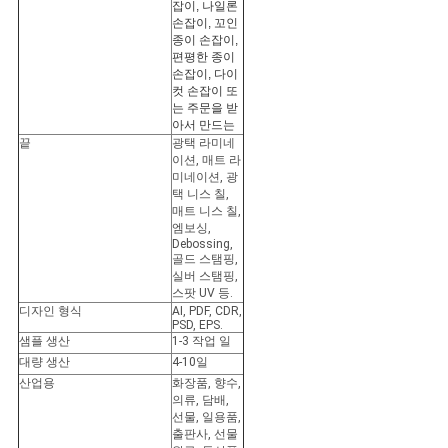
잡이, 나일론
손잡이, 꼬인
종이 손잡이,
편평한 종이
손잡이, 다이
컷 손잡이 또
는 주문을 받
아서 만드는
끝
광택 라미네
이션, 매트 라
미네이션, 광
택 니스 칠,
매트 니스 칠,
엠보싱,
Debossing,
골드 스탬핑,
실버 스탬핑,
스팟 UV 등.
디자인 형식
AI, PDF, CDR,
PSD, EPS.
샘플 생산
1-3 작업 일
대량 생산
4-10일
산업용
화장품, 향수,
의류, 담배,
선물, 일용품,
출판사, 선물